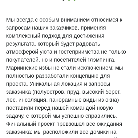
Мы всегда с особым вниманием относимся к
запросам наших заказчиков, применяя
комплексный подход для достижения
результата, который будет радовать
атмосферой уюта и гостеприимства не только
покупателей, но и посетителей глэмпинга.
Мариинские избы не стали исключением: мы
полностью разработали концепцию для
Наши проекты
проекта. Уникальная локация и запросы
заказчика (полуостров, пруд, высокий берег,
Студия 14 кв.м.
лес, инсоляция, панорамные виды из окна)
Трехкомнатный 34 кв.м.
Большая студия 21 кв.м.
поставили перед нашей командой новую
задачу, с которой мы успешно справились.
Финальный проект превзошел все ожидания
тный 21 кв.м.
заказчика: мы расположили все домики на