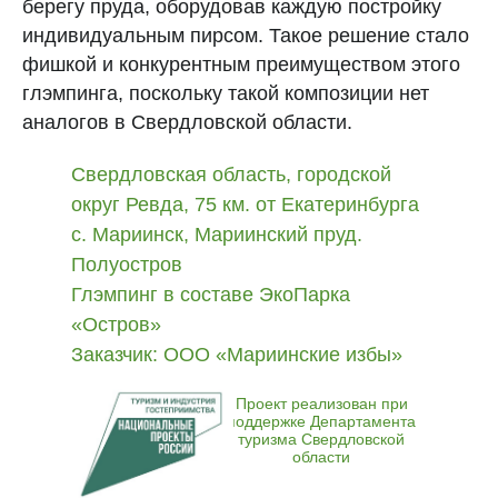
берегу пруда, оборудовав каждую постройку
индивидуальным пирсом. Такое решение стало
фишкой и конкурентным преимуществом этого
глэмпинга, поскольку такой композиции нет
+7 932 613-80-48
аналогов в Свердловской области.
info@glamp-lease.ru
Свердловская область, городской
Реквизиты
Политика конфиденциальности
округ Ревда, 75 км. от Екатеринбурга
ООО «Глэмп-лиз» 2022-2026
Вверх
с. Мариинск, Мариинский пруд.
Полуостров
Глэмпинг в составе ЭкоПарка
«Остров»
Заказчик:
ООО «Мариинские избы»
Проект реализован при
поддержке
Департамента
туризма Свердловской
Контакты
области